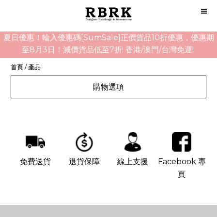
夏日優惠！輪入優惠碼[SumSale]正價貨品10折優惠，優惠期
至8月3日！減價貨品低至7折! 香港/澳門/台灣免運!
首頁
/
產品
購物選項
免費送貨
退貨保障
線上支援
Facebook 專
頁