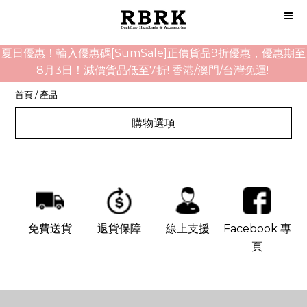
夏日優惠！輪入優惠碼[SumSale]正價貨品9折優惠，優惠期至
8月3日！減價貨品低至7折! 香港/澳門/台灣免運!
首頁
/
產品
購物選項
免費送貨
退貨保障
線上支援
Facebook 專
頁