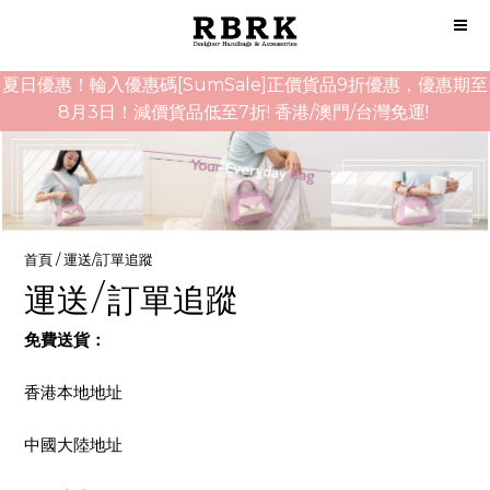
夏日優惠！輪入優惠碼[SumSale]正價貨品9折優惠，優惠期至
8月3日！減價貨品低至7折! 香港/澳門/台灣免運!
首頁
/
運送/訂單追蹤
運送/訂單追蹤
免費送貨：
香港本地地址
中國大陸地址