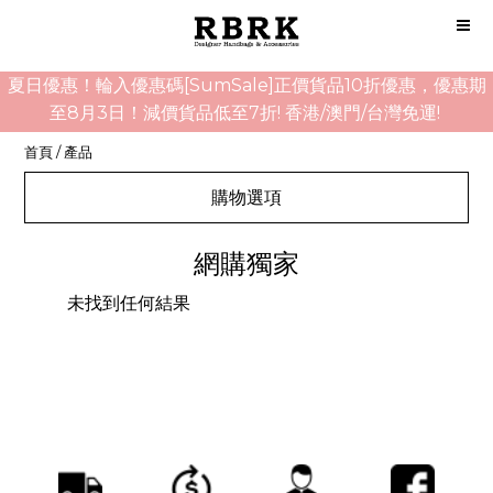
夏日優惠！輪入優惠碼[SumSale]正價貨品10折優惠，優惠期
至8月3日！減價貨品低至7折! 香港/澳門/台灣免運!
首頁
/
產品
購物選項
網購獨家
未找到任何結果