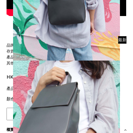
Morgan 平板 中尺寸 背囊 手挽 炭灰
最新
品牌:
存貨量:
Sold out
產品編號(SKU):
其他顏色：
HK$ 0
產品風格：
背囊
顏色：
炭灰
概覽