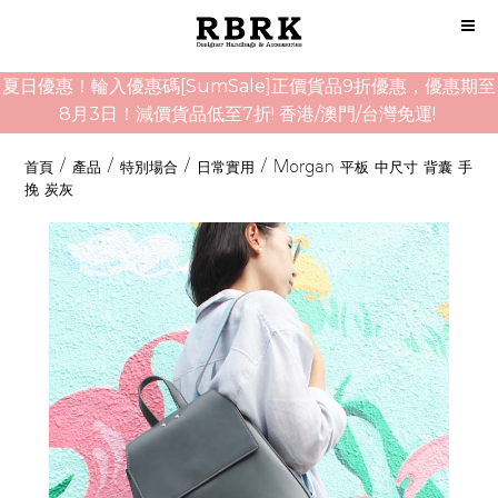
夏日優惠！輪入優惠碼[SumSale]正價貨品9折優惠，優惠期至
8月3日！減價貨品低至7折! 香港/澳門/台灣免運!
首頁
/
產品
/
特別場合
/
日常實用
/
Morgan 平板 中尺寸 背囊 手
挽 炭灰