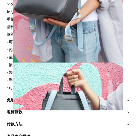
Morgan 11" ipad 背包 : 環保皮革,背包
尺寸
: 33
厘米
(
長
) x 26
厘米
(
高
) x 11
厘米
(
闊
)
重量: 0.7公斤
物料
:
環保皮革
細節
:
• 可放11寸平板
• 內置雙拉鍊袋,手機袋, 和多用途插袋
• 磁鈕/ 拉鏈封口,100%回收膠樽滌綸裡布
• 後幅拉鍊袋
• 袋口側有喼鈕
•
手挽中高7
厘米
•
可調整雙背帶
,
長度
67-79.5
厘米
免運費
退貨條款
付款方法