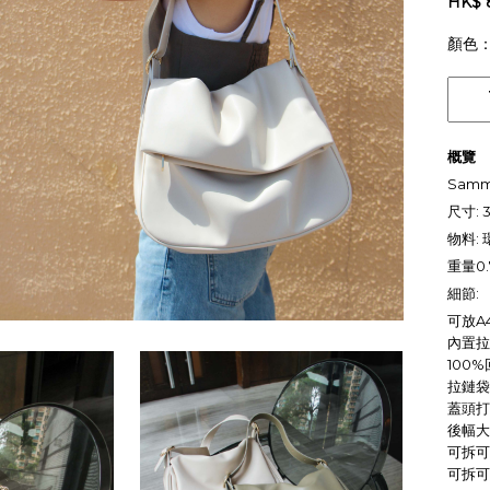
HK$ 
顏色
概覽
Samm
尺寸: 3
物料:
重量0.
細節:
可放A4
內置拉
100
拉鏈袋
蓋頭打
後幅大
可拆可
可拆可