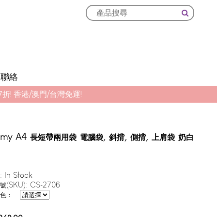
聯絡
! 香港/澳門/台灣免運!
my A4 長短帶兩用袋 電腦袋, 斜揹, 側揹, 上肩袋 奶白
:
In Stock
號(SKU):
CS-2706
色：