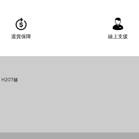
退貨保障
線上支援
 H207舖