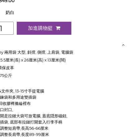
849.00
：
奶白
加進購物籃
y 兩用袋 大型, 斜揹, 側揹, 上肩袋, 電腦袋
5.5厘米(長) x 26厘米(高) x 13厘米(闊)
 環保皮革
75公斤
文件夾, 13-15寸手提電腦
鍊袋和多用途雙插袋
%回收膠樽滌綸裡布
口封口,
開是拉鏈大袋可放電腦, 蓋底隠形磁鈕,
插袋, 底部有拉鏈打開套入行李手柄
調整短肩帶,長高56-66厘米
調整長肩帶,長度89-99厘米