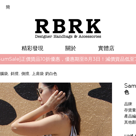
簡
精彩發現
關於
實體店
umSale]正價貨品10折優惠，優惠期至8月3日！減價貨品低至7折
腦袋, 斜揹, 側揹, 上肩袋 奶白色
Sam
色
品牌:
存貨量
產品編
其他顏