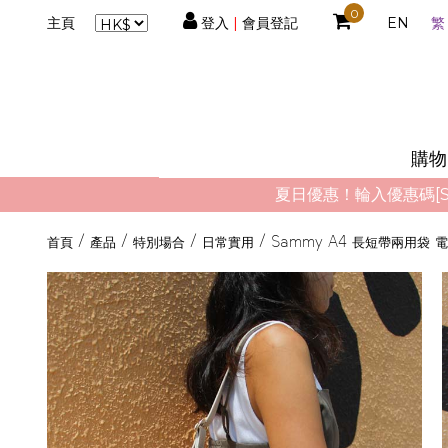
0
主頁
登入
|
會員登記
EN
繁
 - (0)
件
購物車
購物
結帳
K$ 0.00
夏日優惠！輪入優惠碼[S
首頁
/
產品
/
特別場合
/
日常實用
/
Sammy A4 長短帶兩用袋 電